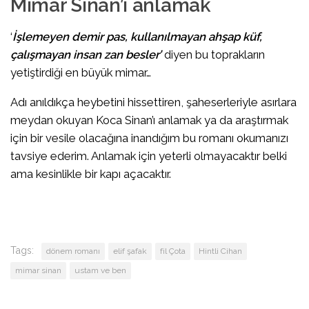
Mimar Sinan’ı anlamak
‘
İşlemeyen demir pas, kullanılmayan ahşap küf,
çalışmayan insan zan besler’
diyen bu toprakların
yetiştirdiği en büyük mimar…
Adı anıldıkça heybetini hissettiren, şaheserleriyle asırlara
meydan okuyan Koca Sinan’ı anlamak ya da araştırmak
için bir vesile olacağına inandığım bu romanı okumanızı
tavsiye ederim. Anlamak için yeterli olmayacaktır belki
ama kesinlikle bir kapı açacaktır.
Tags:
dönem romanı
elif şafak
fil Çota
Hintli Cihan
mimar sinan
ustam ve ben