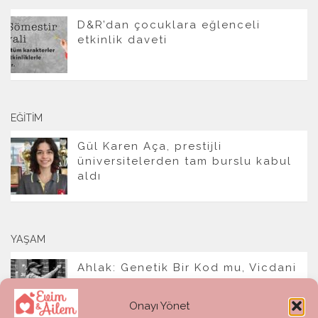
D&R’dan çocuklara eğlenceli
etkinlik daveti
EĞITIM
Gül Karen Aça, prestijli
üniversitelerden tam burslu kabul
aldı
YAŞAM
Ahlak: Genetik Bir Kod mu, Vicdani
Bir Refleks mi?
Onayı Yönet