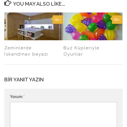
YOU MAY ALSO LIKE...
0
0
Zeminlerde
Buz Küpleriyle
İskandinav beyazı
Oyunlar
BIR YANIT YAZIN
Yorum
*