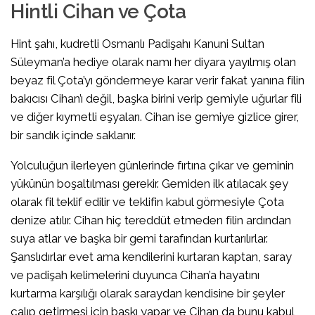
Hintli Cihan ve Çota
Hint şahı, kudretli Osmanlı Padişahı Kanuni Sultan
Süleyman’a hediye olarak namı her diyara yayılmış olan
beyaz fil Çota’yı göndermeye karar verir fakat yanına filin
bakıcısı Cihan’ı değil, başka birini verip gemiyle uğurlar fili
ve diğer kıymetli eşyaları. Cihan ise gemiye gizlice girer,
bir sandık içinde saklanır.
Yolculuğun ilerleyen günlerinde fırtına çıkar ve geminin
yükünün boşaltılması gerekir. Gemiden ilk atılacak şey
olarak fil teklif edilir ve teklifin kabul görmesiyle Çota
denize atılır. Cihan hiç tereddüt etmeden filin ardından
suya atlar ve başka bir gemi tarafından kurtarılırlar.
Şanslıdırlar evet ama kendilerini kurtaran kaptan, saray
ve padişah kelimelerini duyunca Cihan’a hayatını
kurtarma karşılığı olarak saraydan kendisine bir şeyler
çalıp getirmesi için baskı yapar ve Cihan da bunu kabul