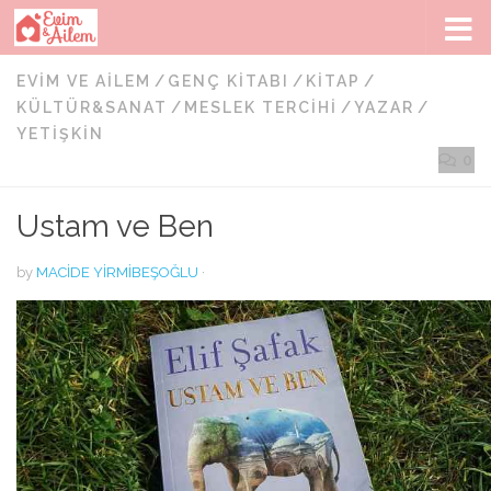
Skip to content
EVIM VE AILEM
/
GENÇ KITABI
/
KITAP
/
KÜLTÜR&SANAT
/
MESLEK TERCIHI
/
YAZAR
/
YETIŞKIN
0
Ustam ve Ben
by
MACIDE YIRMIBEŞOĞLU
·