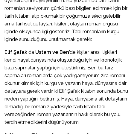
uyandırdığını söyleyebilirim. Bu yüzden bu tarz tarihi
romanları seviyorum çünkü bazı bilgileri edinmek için bir
tarih kitabını alıp okumak bir çoğumuza sıkıcı gelebilir
ama tarihsel detayları, kişileri, olayları roman örgüsü
içinde okuyunca ilgi gösteririz. Tabi romanların kurgu
içinde sunulduğunu unutmamak gerekir.
Elif Şafak
da
Ustam ve Ben
’de kişiler arası ilişkileri
kendi hayal dünyasında oluşturduğu için ve kronolojik
bazı sapmalar yaptığı için eleştirilmiş. Ben bu tarz
sapmaları romanlarda çok yadırgamıyorum zira romanı
okunur kılmak için kurgu ve yazarın hayal dünyasına dair
detaylara gerek vardır ki Elif Şafak kitabın sonunda bunu
neden yaptığını belirtmiş. Hayal dünyasına ait detayların
olmadığı bir roman ziyadesiyle tarih kitabı tadı
vereceğinden roman yazarlarının haklı olarak bu yolu
tercih etmediklerini düşünüyorum.