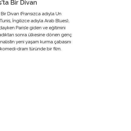
’ta Bir Divan
 Bir Divan (Fransızca adıyla Un
Tunis, İngilizce adıyla Arab Blues),
dayken Paris’e giden ve eğitimini
dıktan sonra ülkesine dönen genç
analistin yeni yaşam kurma çabasını
komedi-dram türünde bir film.