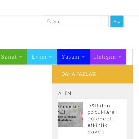
Arama:
&Sanat
Evim
Yaşam
İletişim
DAHA FAZLASI
AILEM
D&R’dan
çocuklara
eğlenceli
etkinlik
daveti