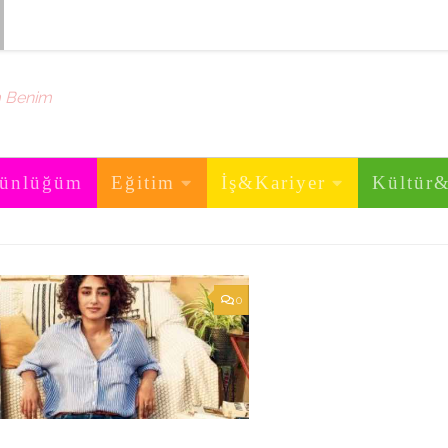
m Benim
ünlüğüm
Eğitim
İş&Kariyer
Kültür
0