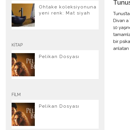
Tunus
Ohtake koleksiyonuna
yeni renk: Mat siyah
Tunus’ta
Divan a 
10 yaşın
tamamla
bir psik
KITAP
anlatan 
Pelikan Dosyası
FILM
Pelikan Dosyası