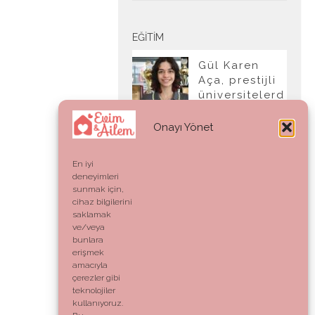
EĞITIM
Gül Karen
Aça, prestijli
üniversitelerd
en tam burslu
kabul aldı
Onayı Yönet
En iyi
deneyimleri
YAŞAM
sunmak için,
cihaz bilgilerini
Ahlak:
saklamak
Genetik Bir
ve/veya
Kod mu,
bunlara
Vicdani Bir
erişmek
Refleks mi?
amacıyla
çerezler gibi
teknolojiler
kullanıyoruz.