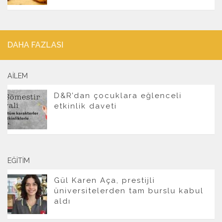
DAHA FAZLASI
AILEM
D&R’dan çocuklara eğlenceli
etkinlik daveti
EĞITIM
Gül Karen Aça, prestijli
üniversitelerden tam burslu kabul
aldı