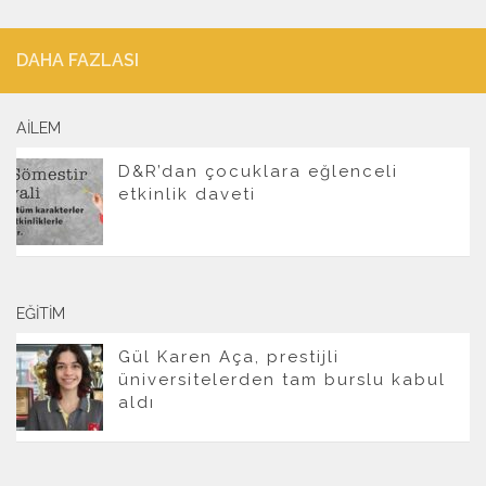
DAHA FAZLASI
AILEM
D&R’dan çocuklara eğlenceli
etkinlik daveti
EĞITIM
Gül Karen Aça, prestijli
üniversitelerden tam burslu kabul
aldı