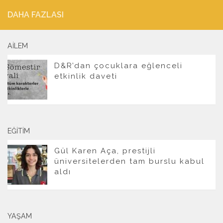
DAHA FAZLASI
AILEM
D&R’dan çocuklara eğlenceli
etkinlik daveti
EĞITIM
Gül Karen Aça, prestijli
üniversitelerden tam burslu kabul
aldı
YAŞAM