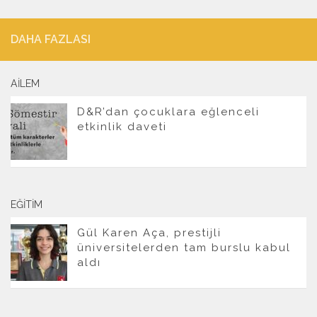
DAHA FAZLASI
AILEM
D&R’dan çocuklara eğlenceli
etkinlik daveti
EĞITIM
Gül Karen Aça, prestijli
üniversitelerden tam burslu kabul
aldı