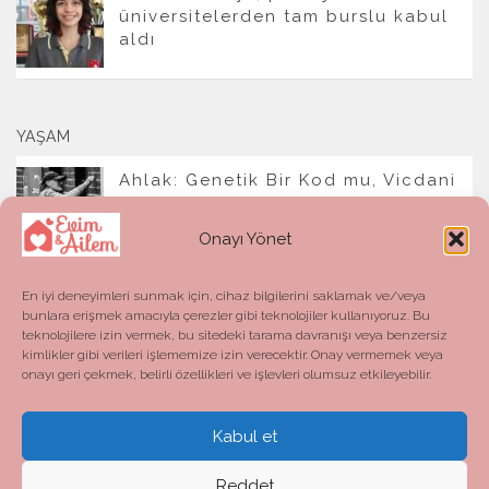
üniversitelerden tam burslu kabul
aldı
YAŞAM
Ahlak: Genetik Bir Kod mu, Vicdani
Bir Refleks mi?
Onayı Yönet
En iyi deneyimleri sunmak için, cihaz bilgilerini saklamak ve/veya
bunlara erişmek amacıyla çerezler gibi teknolojiler kullanıyoruz. Bu
teknolojilere izin vermek, bu sitedeki tarama davranışı veya benzersiz
kimlikler gibi verileri işlememize izin verecektir. Onay vermemek veya
onayı geri çekmek, belirli özellikleri ve işlevleri olumsuz etkileyebilir.
Kabul et
Evim ve Ailem © 2026. All Rights Reserved.
Powered by
- Designed with the
Hueman theme
Reddet