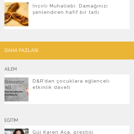
İncirli Muhallebi: Damağınızı
şenlendiren hafif bir tatlı
DAHA FAZLASI
AILEM
D&R’dan çocuklara eğlenceli
etkinlik daveti
EĞITIM
Gül Karen Aça, prestijli