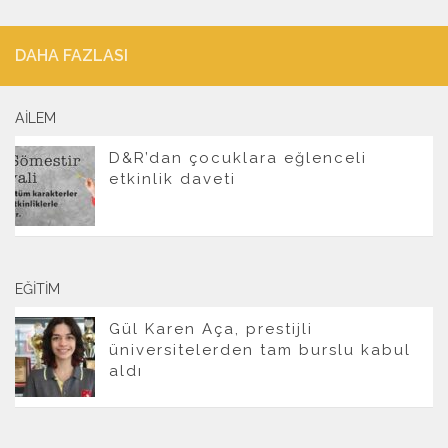
DAHA FAZLASI
AILEM
D&R’dan çocuklara eğlenceli
etkinlik daveti
EĞITIM
Gül Karen Aça, prestijli
üniversitelerden tam burslu kabul
aldı