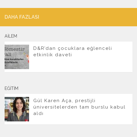
DAHA FAZLASI
AILEM
D&R’dan çocuklara eğlenceli
etkinlik daveti
EĞITIM
Gül Karen Aça, prestijli
üniversitelerden tam burslu kabul
aldı