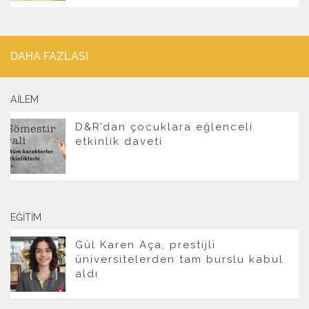
DAHA FAZLASI
AILEM
D&R’dan çocuklara eğlenceli
etkinlik daveti
EĞITIM
Gül Karen Aça, prestijli
üniversitelerden tam burslu kabul
aldı