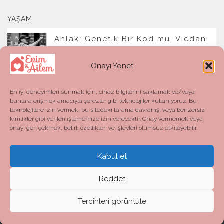
YAŞAM
Ahlak: Genetik Bir Kod mu, Vicdani
Bir Refleks mi?
Onayı Yönet
En iyi deneyimleri sunmak için, cihaz bilgilerini saklamak ve/veya
bunlara erişmek amacıyla çerezler gibi teknolojiler kullanıyoruz. Bu
teknolojilere izin vermek, bu sitedeki tarama davranışı veya benzersiz
kimlikler gibi verileri işlememize izin verecektir. Onay vermemek veya
onayı geri çekmek, belirli özellikleri ve işlevleri olumsuz etkileyebilir.
Kabul et
Evim ve Ailem © 2026. All Rights Reserved.
Powered by
- Designed with the
Hueman theme
Reddet
Tercihleri görüntüle