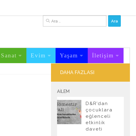
Arama:
&Sanat
Evim
Yaşam
İletişim
DAHA FAZLASI
AILEM
D&R’dan
çocuklara
eğlenceli
etkinlik
daveti