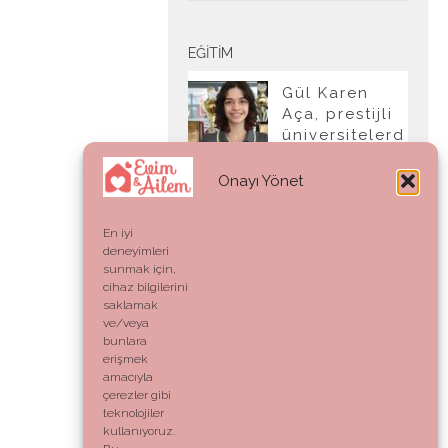
EĞITIM
Gül Karen
Aça, prestijli
üniversitelerd
en tam burslu
kabul aldı
Onayı Yönet
En iyi
deneyimleri
YAŞAM
sunmak için,
cihaz bilgilerini
Ahlak:
saklamak
Genetik Bir
ve/veya
Kod mu,
bunlara
Vicdani Bir
erişmek
Refleks mi?
amacıyla
çerezler gibi
teknolojiler
kullanıyoruz.