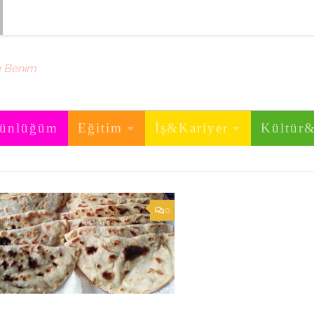
m Benim
ünlüğüm
Eğitim
İş&Kariyer
Kültür
0