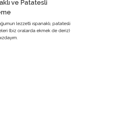
aklı ve Patatesli
eme
umun lezzetli ıspanaklı, patatesli
eri (biz oralarda ekmek de deriz)
ınızdayım.