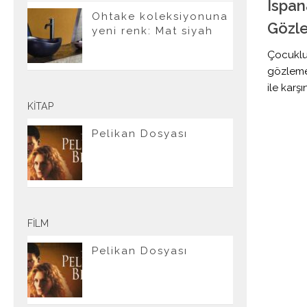
Ispan
Ohtake koleksiyonuna
Gözl
yeni renk: Mat siyah
Çocukluğ
gözlemel
ile karş
KITAP
Pelikan Dosyası
FILM
Pelikan Dosyası