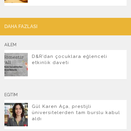
DAHA FAZLASI
AILEM
D&R’dan çocuklara eğlenceli
etkinlik daveti
EĞITIM
Gül Karen Aça, prestijli
üniversitelerden tam burslu kabul
aldı