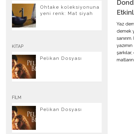
Dondu
Ohtake koleksiyonuna
Etkinl
yeni renk: Mat siyah
Yaz de
demek y
sanırım
yazımın
KITAP
şarkılar
Pelikan Dosyası
matların
FILM
Pelikan Dosyası