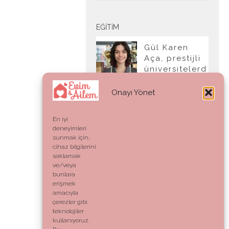
EĞITIM
Gül Karen
Aça, prestijli
üniversitelerd
en tam burslu
kabul aldı
Onayı Yönet
En iyi
deneyimleri
YAŞAM
sunmak için,
cihaz bilgilerini
Ahlak:
saklamak
Genetik Bir
ve/veya
Kod mu,
bunlara
Vicdani Bir
erişmek
Refleks mi?
amacıyla
çerezler gibi
teknolojiler
kullanıyoruz.