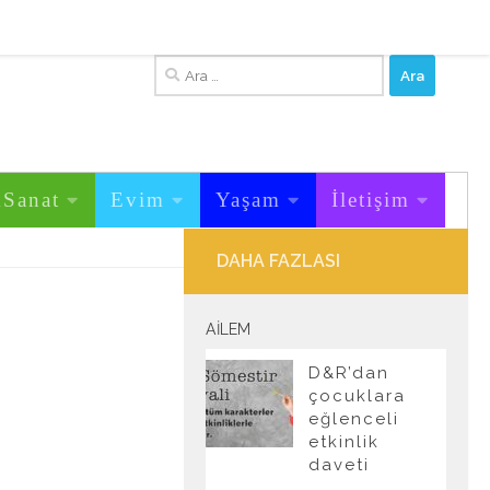
Arama:
&Sanat
Evim
Yaşam
İletişim
DAHA FAZLASI
AILEM
D&R’dan
çocuklara
eğlenceli
etkinlik
daveti