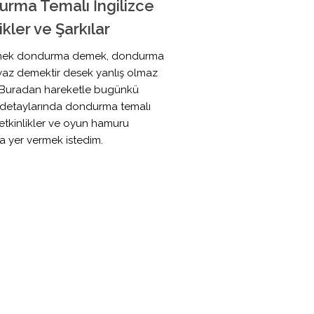
rma Temalı İngilizce
ikler ve Şarkılar
mek dondurma demek, dondurma
az demektir desek yanlış olmaz
. Buradan hareketle bugünkü
 detaylarında dondurma temalı
, etkinlikler ve oyun hamuru
a yer vermek istedim.