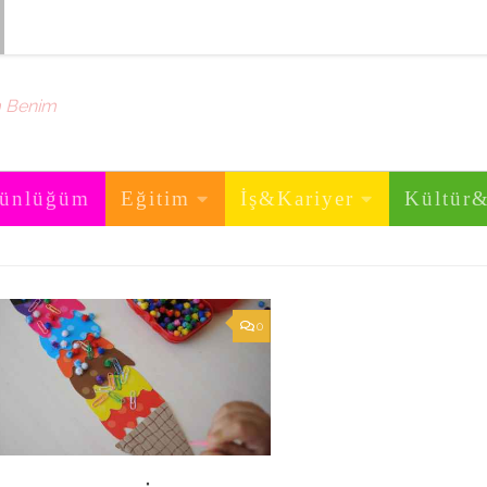
m Benim
ünlüğüm
Eğitim
İş&Kariyer
Kültür
0