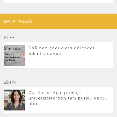
DAHA FAZLASI
AILEM
D&R’dan çocuklara eğlenceli
etkinlik daveti
EĞITIM
Gül Karen Aça, prestijli
üniversitelerden tam burslu kabul
aldı