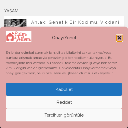
YAŞAM
Ahlak: Genetik Bir Kod mu, Vicdani
Bir Refleks mi?
Onayı Yönet
En iyi deneyimleri sunmak için, cihaz bilgilerini saklamak ve/veya
bunlara erişmek amacıyla çerezler gibi teknolojiler kullanıyoruz. Bu
teknolojilere izin vermek, bu sitedeki tarama davranışı veya benzersiz
kimlikler gibi verileri işlememize izin verecektir. Onay vermemek veya
onayı geri çekmek, belirli özellikleri ve işlevleri olumsuz etkileyebilir.
Kabul et
Evim ve Ailem © 2026. All Rights Reserved.
Powered by
- Designed with the
Hueman theme
Reddet
Tercihleri görüntüle