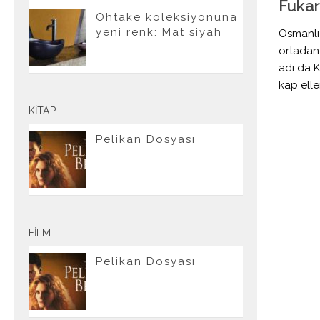
Fukar
Ohtake koleksiyonuna
yeni renk: Mat siyah
Osmanlı
ortadan
adı da 
kap elle
KITAP
Pelikan Dosyası
FILM
Pelikan Dosyası