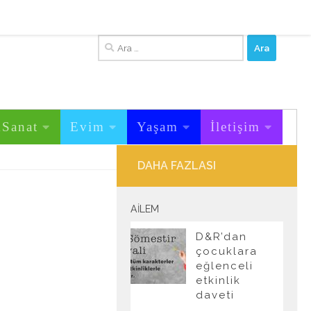
Arama:
&Sanat
Evim
Yaşam
İletişim
DAHA FAZLASI
AILEM
D&R’dan
çocuklara
eğlenceli
etkinlik
daveti