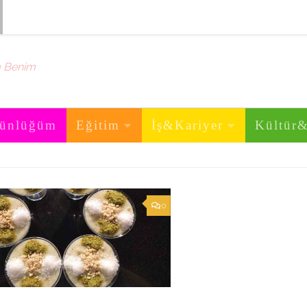
m Benim
ünlüğüm
Eğitim
İş&Kariyer
Kültür
0