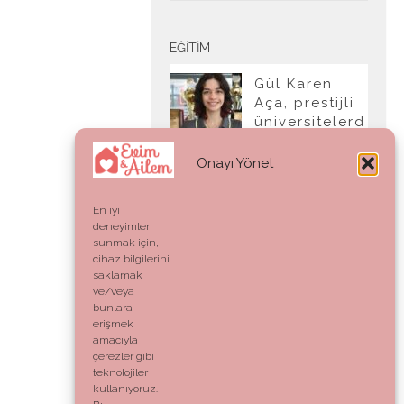
EĞITIM
Gül Karen
Aça, prestijli
üniversitelerd
en tam burslu
kabul aldı
Onayı Yönet
En iyi
deneyimleri
YAŞAM
sunmak için,
cihaz bilgilerini
Ahlak:
saklamak
Genetik Bir
ve/veya
Kod mu,
bunlara
Vicdani Bir
erişmek
Refleks mi?
amacıyla
çerezler gibi
teknolojiler
kullanıyoruz.