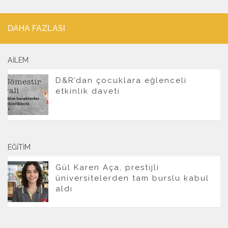
DAHA FAZLASI
AILEM
D&R’dan çocuklara eğlenceli
etkinlik daveti
EĞITIM
Gül Karen Aça, prestijli
üniversitelerden tam burslu kabul
aldı