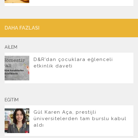
DAHA FAZLASI
AILEM
D&R’dan çocuklara eğlenceli
etkinlik daveti
EĞITIM
Gül Karen Aça, prestijli
üniversitelerden tam burslu kabul
aldı