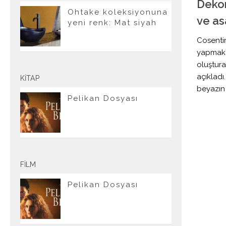
Dekor
Ohtake koleksiyonuna
ve as
yeni renk: Mat siyah
Cosentin
yapmakt
oluştur
açıkladı
KITAP
beyazın
Pelikan Dosyası
FILM
Pelikan Dosyası