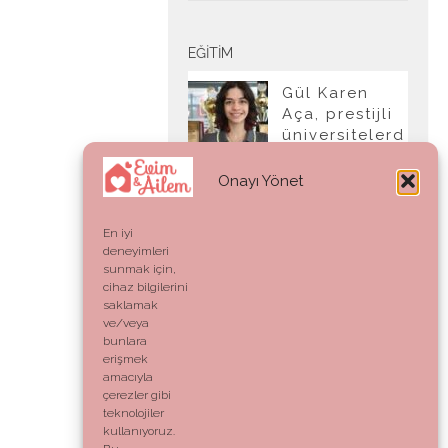
EĞITIM
Gül Karen
Aça, prestijli
üniversitelerd
en tam burslu
kabul aldı
Onayı Yönet
En iyi
deneyimleri
YAŞAM
sunmak için,
cihaz bilgilerini
Ahlak:
saklamak
Genetik Bir
ve/veya
Kod mu,
bunlara
Vicdani Bir
erişmek
Refleks mi?
amacıyla
çerezler gibi
teknolojiler
kullanıyoruz.