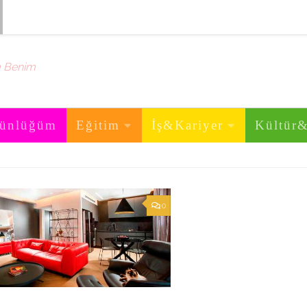
m Benim
ünlüğüm
Eğitim
İş&Kariyer
Kültür
0