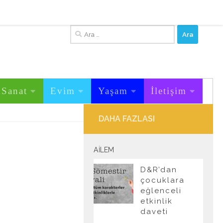
Arama:
&Sanat
Evim
Yaşam
İletişim
DAHA FAZLASI
AILEM
D&R’dan
çocuklara
eğlenceli
etkinlik
daveti