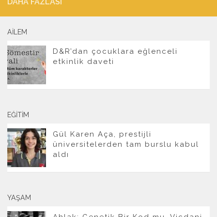
DAHA FAZLASI
AILEM
D&R’dan çocuklara eğlenceli
etkinlik daveti
EĞITIM
Gül Karen Aça, prestijli
üniversitelerden tam burslu kabul
aldı
YAŞAM