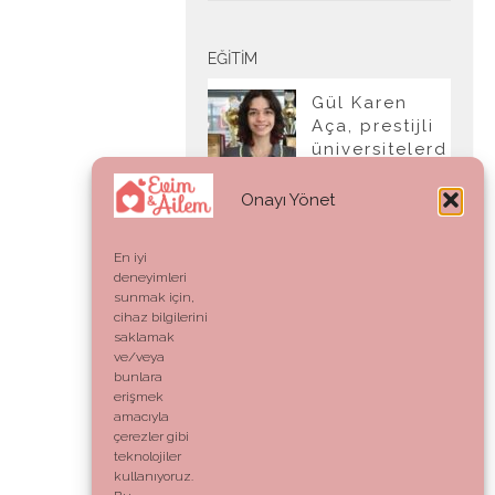
EĞITIM
Gül Karen
Aça, prestijli
üniversitelerd
en tam burslu
kabul aldı
Onayı Yönet
En iyi
deneyimleri
YAŞAM
sunmak için,
cihaz bilgilerini
Ahlak:
saklamak
Genetik Bir
ve/veya
Kod mu,
bunlara
Vicdani Bir
erişmek
Refleks mi?
amacıyla
çerezler gibi
teknolojiler
kullanıyoruz.