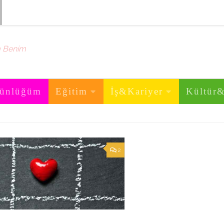
m Benim
ünlüğüm
Eğitim
İş&Kariyer
Kültür
2