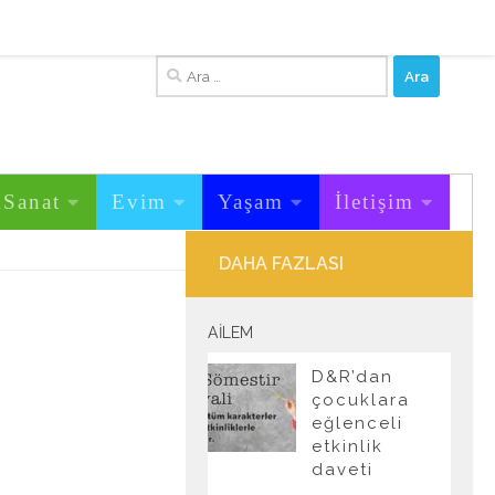
Arama:
&Sanat
Evim
Yaşam
İletişim
DAHA FAZLASI
AILEM
D&R’dan
çocuklara
eğlenceli
etkinlik
daveti