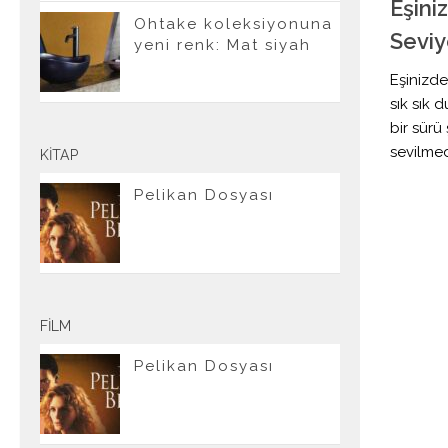
Eşini
Ohtake koleksiyonuna
Sevi
yeni renk: Mat siyah
Eşinizde
sık sık 
bir sür
sevilmed
KITAP
Pelikan Dosyası
FILM
Pelikan Dosyası