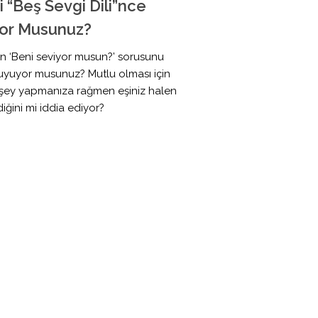
zi “Beş Sevgi Dili”nce
yor Musunuz?
n ‘Beni seviyor musun?’ sorusunu
duyuyor musunuz? Mutlu olması için
ü şey yapmanıza rağmen eşiniz halen
iğini mi iddia ediyor?