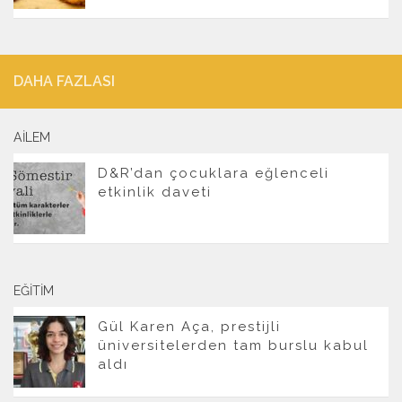
DAHA FAZLASI
AILEM
D&R’dan çocuklara eğlenceli
etkinlik daveti
EĞITIM
Gül Karen Aça, prestijli
üniversitelerden tam burslu kabul
aldı