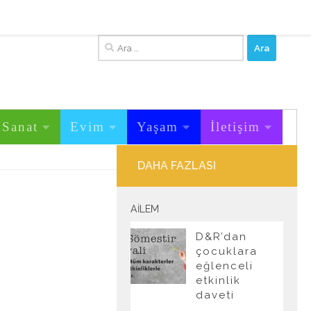
Arama:
&Sanat
Evim
Yaşam
İletişim
DAHA FAZLASI
AILEM
D&R’dan
çocuklara
eğlenceli
etkinlik
daveti