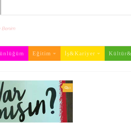
m Benim
ünlüğüm
Eğitim
İş&Kariyer
Kültür
0