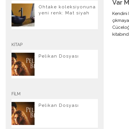
Var M
Ohtake koleksiyonuna
yeni renk: Mat siyah
Kendini 
çıkmaya
Cüceloğl
kitabınd
KITAP
Pelikan Dosyası
FILM
Pelikan Dosyası