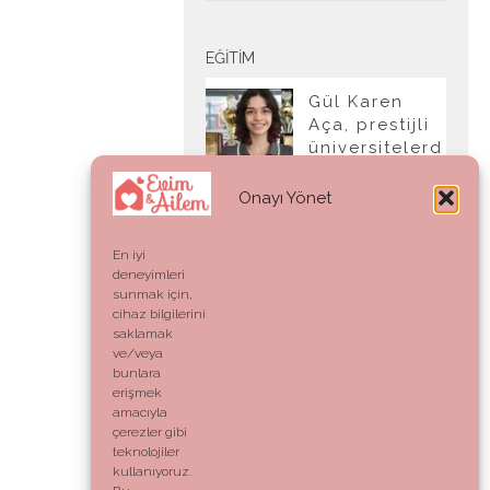
EĞITIM
Gül Karen
Aça, prestijli
üniversitelerd
en tam burslu
kabul aldı
Onayı Yönet
En iyi
deneyimleri
YAŞAM
sunmak için,
cihaz bilgilerini
Ahlak:
saklamak
Genetik Bir
ve/veya
Kod mu,
bunlara
Vicdani Bir
erişmek
Refleks mi?
amacıyla
çerezler gibi
teknolojiler
kullanıyoruz.