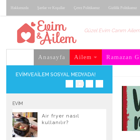
Hakkımızda
Şartlar ve Koşullar
Çerez Politikamız
Gizlilik Politikamız
Skip to content
Güzel Evim Canım Aile
Anasayfa
Ailem
Ramazan G
EVIMVEAILEM SOSYAL MEDYADA!
EVIM
Air fryer nasıl
kullanılır?