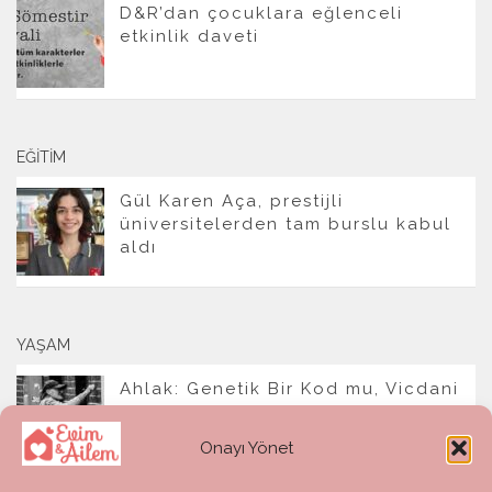
D&R’dan çocuklara eğlenceli
etkinlik daveti
EĞITIM
Gül Karen Aça, prestijli
üniversitelerden tam burslu kabul
aldı
YAŞAM
Ahlak: Genetik Bir Kod mu, Vicdani
Bir Refleks mi?
Onayı Yönet