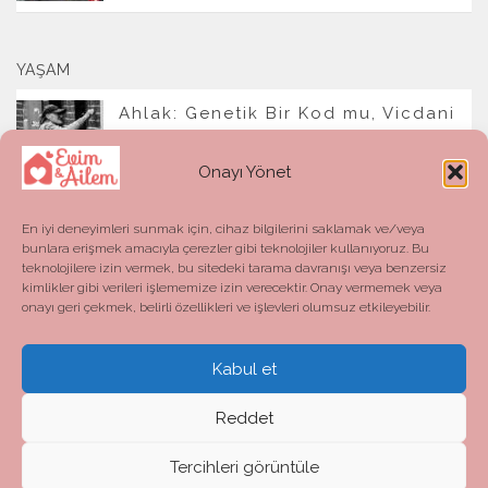
YAŞAM
Ahlak: Genetik Bir Kod mu, Vicdani
Bir Refleks mi?
Onayı Yönet
En iyi deneyimleri sunmak için, cihaz bilgilerini saklamak ve/veya
bunlara erişmek amacıyla çerezler gibi teknolojiler kullanıyoruz. Bu
teknolojilere izin vermek, bu sitedeki tarama davranışı veya benzersiz
kimlikler gibi verileri işlememize izin verecektir. Onay vermemek veya
onayı geri çekmek, belirli özellikleri ve işlevleri olumsuz etkileyebilir.
Kabul et
Evim ve Ailem © 2026. All Rights Reserved.
Powered by
- Designed with the
Hueman theme
Reddet
Tercihleri görüntüle