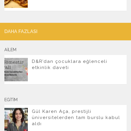
DAHA FAZLASI
AILEM
D&R’dan çocuklara eğlenceli
etkinlik daveti
EĞITIM
Gül Karen Aça, prestijli
üniversitelerden tam burslu kabul
aldı