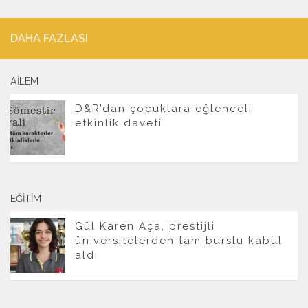
DAHA FAZLASI
AILEM
D&R’dan çocuklara eğlenceli
etkinlik daveti
EĞITIM
Gül Karen Aça, prestijli
üniversitelerden tam burslu kabul
aldı