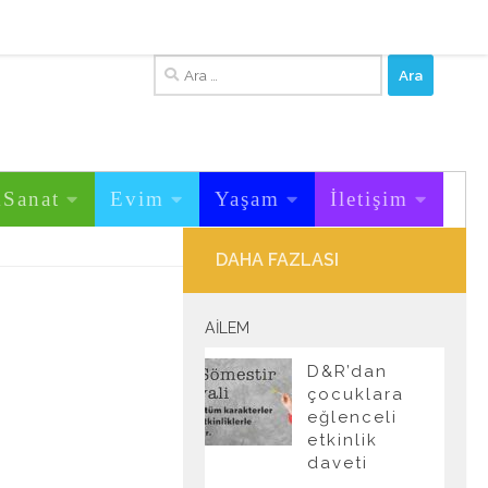
Arama:
&Sanat
Evim
Yaşam
İletişim
DAHA FAZLASI
AILEM
D&R’dan
çocuklara
eğlenceli
etkinlik
daveti