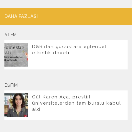
DAHA FAZLASI
AILEM
D&R’dan çocuklara eğlenceli
etkinlik daveti
EĞITIM
Gül Karen Aça, prestijli
üniversitelerden tam burslu kabul
aldı