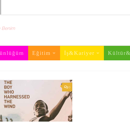
m Benim
ünlüğüm
Eğitim
İş&Kariyer
Kültür
0