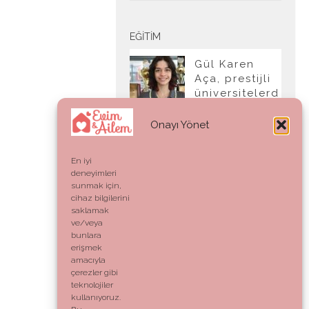
EĞITIM
Gül Karen
Aça, prestijli
üniversitelerd
en tam burslu
kabul aldı
Onayı Yönet
En iyi
deneyimleri
YAŞAM
sunmak için,
cihaz bilgilerini
Ahlak:
saklamak
Genetik Bir
ve/veya
Kod mu,
bunlara
Vicdani Bir
erişmek
Refleks mi?
amacıyla
çerezler gibi
teknolojiler
kullanıyoruz.