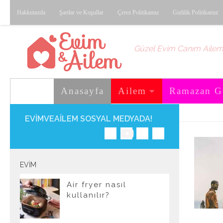
Hakkımızda
Şartlar ve Koşullar
Çerez Politikamız
Gizlilik Politikamız
Skip to content
Güzel Evim Canım Aile
Anasayfa
Ailem
Ramazan G
EVIMVEAILEM SOSYAL MEDYADA!
EVIM
Air fryer nasıl
kullanılır?