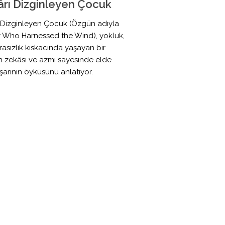
rı Dizginleyen Çocuk
 Dizginleyen Çocuk (Özgün adıyla
 Who Harnessed the Wind), yokluk,
parasızlık kıskacında yaşayan bir
 zekâsı ve azmi sayesinde elde
aşarının öyküsünü anlatıyor.