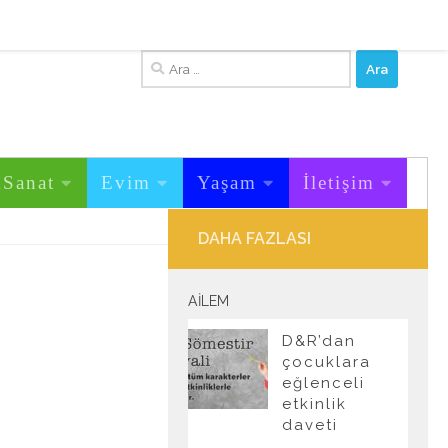
Arama:
&Sanat
Evim
Yaşam
İletişim
DAHA FAZLASI
AILEM
D&R’dan
çocuklara
eğlenceli
etkinlik
daveti