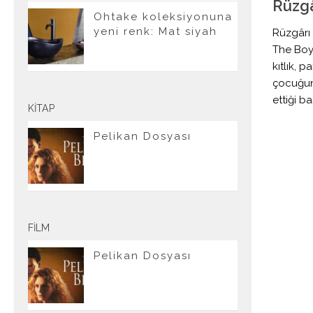
Rüzgâ
Ohtake koleksiyonuna
yeni renk: Mat siyah
Rüzgârı
The Boy
kıtlık, 
çocuğun
ettiği b
KITAP
Pelikan Dosyası
FILM
Pelikan Dosyası