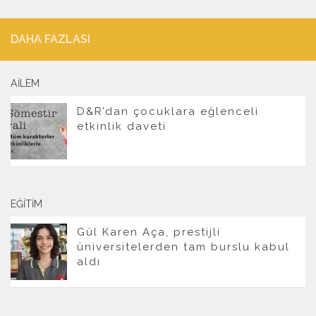
DAHA FAZLASI
AILEM
D&R’dan çocuklara eğlenceli
etkinlik daveti
EĞITIM
Gül Karen Aça, prestijli
üniversitelerden tam burslu kabul
aldı