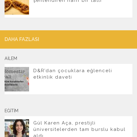
şenlendiren hafif bir tatlı
DAHA FAZLASI
AILEM
D&R’dan çocuklara eğlenceli
etkinlik daveti
EĞITIM
Gül Karen Aça, prestijli
üniversitelerden tam burslu kabul
aldı