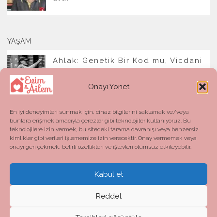
YAŞAM
Ahlak: Genetik Bir Kod mu, Vicdani
Bir Refleks mi?
Onayı Yönet
En iyi deneyimleri sunmak için, cihaz bilgilerini saklamak ve/veya
bunlara erişmek amacıyla çerezler gibi teknolojiler kullanıyoruz. Bu
teknolojilere izin vermek, bu sitedeki tarama davranışı veya benzersiz
kimlikler gibi verileri işlememize izin verecektir. Onay vermemek veya
onayı geri çekmek, belirli özellikleri ve işlevleri olumsuz etkileyebilir.
Kabul et
Evim ve Ailem © 2026. All Rights Reserved.
Powered by
- Designed with the
Hueman theme
Reddet