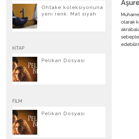
Aşur
Ohtake koleksiyonuna
yeni renk: Mat siyah
Muharre
olarak k
akrabala
sebeple 
edebilirs
KITAP
Pelikan Dosyası
FILM
Pelikan Dosyası