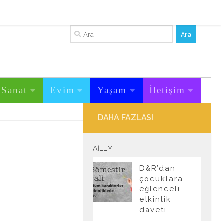
Arama:
&Sanat
Evim
Yaşam
İletişim
DAHA FAZLASI
AILEM
D&R’dan
çocuklara
eğlenceli
etkinlik
daveti