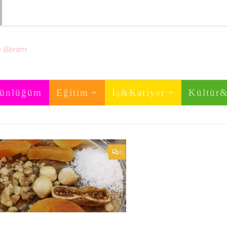
m Benim
ünlüğüm
Eğitim
İş&Kariyer
Kültür
0