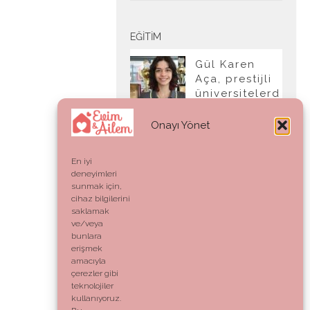
EĞITIM
Gül Karen
Aça, prestijli
üniversitelerd
en tam burslu
kabul aldı
Onayı Yönet
En iyi
deneyimleri
YAŞAM
sunmak için,
cihaz bilgilerini
Ahlak:
saklamak
Genetik Bir
ve/veya
Kod mu,
bunlara
Vicdani Bir
erişmek
Refleks mi?
amacıyla
çerezler gibi
teknolojiler
kullanıyoruz.