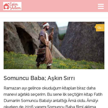
Skip to content
0
Somuncu Baba; Aşkın Sırrı
Ramazan ayı gelince okuduğum kitapları biraz daha
manevi ağırlıklı seçerim. Bu sene ilk seçtiğim kitap Fatih
Duman’ın Somuncu Baba’yı anlattığı Âmâ oldu. Âmâ’yı
okurken de 2016 yapımı Somuncu Baba filmi aklıma