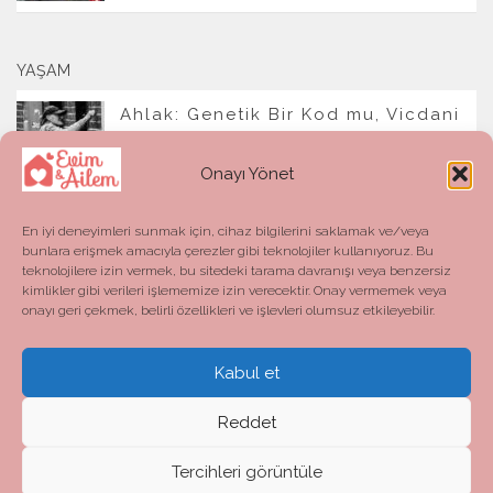
YAŞAM
Ahlak: Genetik Bir Kod mu, Vicdani
Bir Refleks mi?
Onayı Yönet
En iyi deneyimleri sunmak için, cihaz bilgilerini saklamak ve/veya
bunlara erişmek amacıyla çerezler gibi teknolojiler kullanıyoruz. Bu
teknolojilere izin vermek, bu sitedeki tarama davranışı veya benzersiz
kimlikler gibi verileri işlememize izin verecektir. Onay vermemek veya
onayı geri çekmek, belirli özellikleri ve işlevleri olumsuz etkileyebilir.
Kabul et
Evim ve Ailem © 2026. All Rights Reserved.
Powered by
- Designed with the
Hueman theme
Reddet
Tercihleri görüntüle