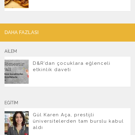
DAHA FAZLASI
AILEM
D&R’dan çocuklara eğlenceli
etkinlik daveti
EĞITIM
Gül Karen Aça, prestijli
üniversitelerden tam burslu kabul
aldı