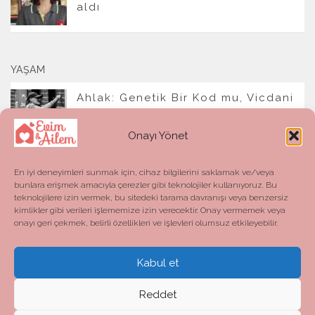
aldı
YAŞAM
Ahlak: Genetik Bir Kod mu, Vicdani
Bir Refleks mi?
Onayı Yönet
En iyi deneyimleri sunmak için, cihaz bilgilerini saklamak ve/veya
bunlara erişmek amacıyla çerezler gibi teknolojiler kullanıyoruz. Bu
teknolojilere izin vermek, bu sitedeki tarama davranışı veya benzersiz
kimlikler gibi verileri işlememize izin verecektir. Onay vermemek veya
onayı geri çekmek, belirli özellikleri ve işlevleri olumsuz etkileyebilir.
Kabul et
Evim ve Ailem © 2026. All Rights Reserved.
Powered by
- Designed with the
Hueman theme
Reddet