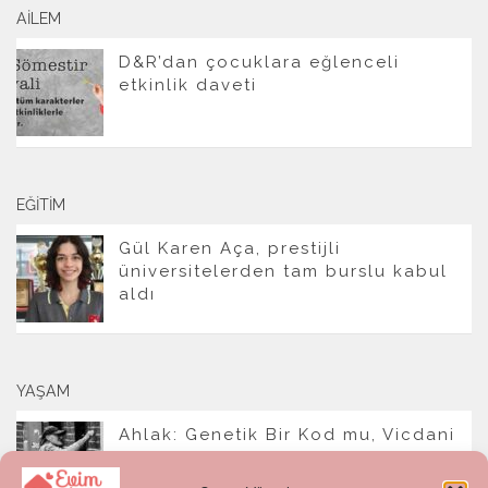
AILEM
D&R’dan çocuklara eğlenceli
etkinlik daveti
EĞITIM
Gül Karen Aça, prestijli
üniversitelerden tam burslu kabul
aldı
YAŞAM
Ahlak: Genetik Bir Kod mu, Vicdani
Bir Refleks mi?