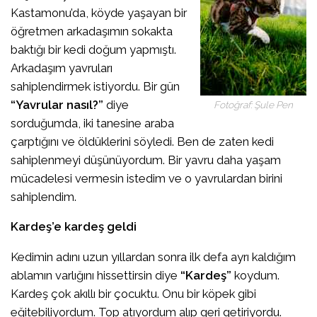
Kastamonu’da, köyde yaşayan bir
öğretmen arkadaşımın sokakta
baktığı bir kedi doğum yapmıştı.
Arkadaşım yavruları
sahiplendirmek istiyordu. Bir gün
“Yavrular nasıl?”
diye
Fotoğraf: Şule Pen
sorduğumda, iki tanesine araba
çarptığını ve öldüklerini söyledi. Ben de zaten kedi
sahiplenmeyi düşünüyordum. Bir yavru daha yaşam
mücadelesi vermesin istedim ve o yavrulardan birini
sahiplendim.
Kardeş’e kardeş geldi
Kedimin adını uzun yıllardan sonra ilk defa ayrı kaldığım
ablamın varlığını hissettirsin diye
“Kardeş”
koydum.
Kardeş çok akıllı bir çocuktu. Onu bir köpek gibi
eğitebiliyordum. Top atıyordum alıp geri getiriyordu.