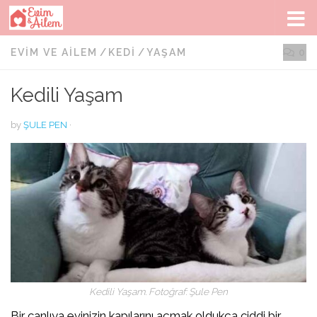
Skip to content
EVIM VE AILEM
/
KEDI
/
YAŞAM
0
Kedili Yaşam
by
ŞULE PEN
·
Kedili Yaşam. Fotoğraf: Şule Pen
Bir canlıya evinizin kapılarını açmak oldukça ciddi bir