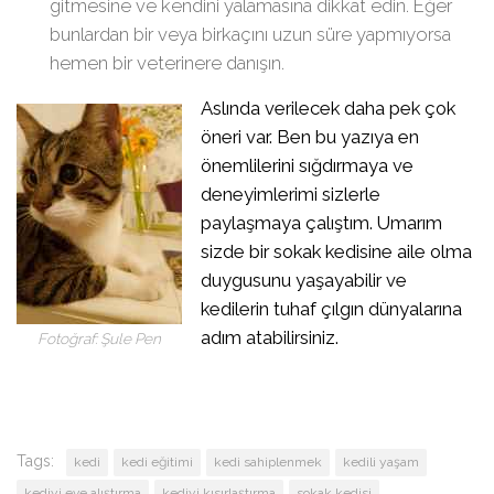
gitmesine ve kendini yalamasına dikkat edin. Eğer
bunlardan bir veya birkaçını uzun süre yapmıyorsa
hemen bir veterinere danışın.
Aslında verilecek daha pek çok
öneri var. Ben bu yazıya en
önemlilerini sığdırmaya ve
deneyimlerimi sizlerle
paylaşmaya çalıştım. Umarım
sizde bir sokak kedisine aile olma
duygusunu yaşayabilir ve
kedilerin tuhaf çılgın dünyalarına
adım atabilirsiniz.
Fotoğraf: Şule Pen
Tags:
kedi
kedi eğitimi
kedi sahiplenmek
kedili yaşam
kediyi eve alıştırma
kediyi kısırlaştırma
sokak kedisi