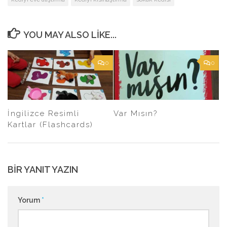
YOU MAY ALSO LIKE...
0
0
İngilizce Resimli
Var Mısın?
Kartlar (Flashcards)
BIR YANIT YAZIN
Yorum
*