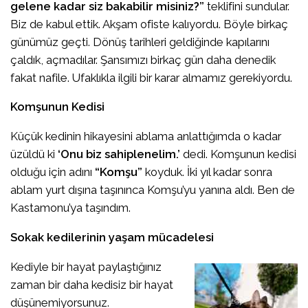
gelene kadar siz bakabilir misiniz?”
teklifini sundular.
Biz de kabul ettik. Akşam ofiste kalıyordu. Böyle birkaç
günümüz geçti. Dönüş tarihleri geldiğinde kapılarını
çaldık, açmadılar. Şansımızı birkaç gün daha denedik
fakat nafile. Ufaklıkla ilgili bir karar almamız gerekiyordu.
Komşunun Kedisi
Küçük kedinin hikayesini ablama anlattığımda o kadar
üzüldü ki
‘Onu biz sahiplenelim.’
dedi. Komşunun kedisi
olduğu için adını
“Komşu”
koyduk. İki yıl kadar sonra
ablam yurt dışına taşınınca Komşu’yu yanına aldı. Ben de
Kastamonu’ya taşındım.
Sokak kedilerinin yaşam mücadelesi
Kediyle bir hayat paylaştığınız
zaman bir daha kedisiz bir hayat
düşünemiyorsunuz.