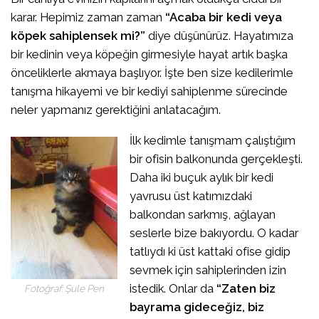
karar. Hepimiz zaman zaman
“Acaba bir kedi veya
köpek sahiplensek mi?”
diye düşünürüz. Hayatımıza
bir kedinin veya köpeğin girmesiyle hayat artık başka
önceliklerle akmaya başlıyor. İşte ben size kedilerimle
tanışma hikayemi ve bir kediyi sahiplenme sürecinde
neler yapmanız gerektiğini anlatacağım.
İlk kedimle tanışmam çalıştığım
bir ofisin balkonunda gerçekleşti.
Daha iki buçuk aylık bir kedi
yavrusu üst katımızdaki
balkondan sarkmış, ağlayan
seslerle bize bakıyordu. O kadar
tatlıydı ki üst kattaki ofise gidip
sevmek için sahiplerinden izin
istedik. Onlar da
“Zaten biz
Fotoğraf: Şule Pen
bayrama gideceğiz, biz