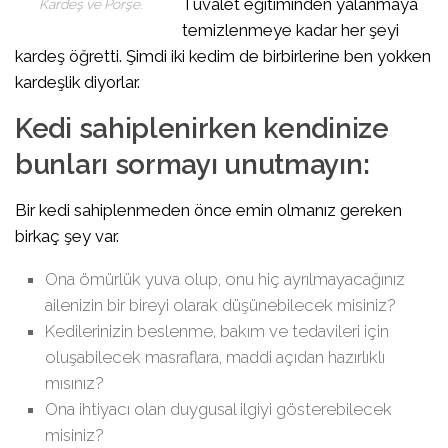
Tuvalet eğitiminden yalanmaya
Kardeş ve Porşe.
temizlenmeye kadar her şeyi
kardeş öğretti. Şimdi iki kedim de birbirlerine ben yokken
kardeşlik diyorlar.
Kedi sahiplenirken kendinize
bunları sormayı unutmayın:
Bir kedi sahiplenmeden önce emin olmanız gereken
birkaç şey var.
Ona ömürlük yuva olup, onu hiç ayrılmayacağınız
ailenizin bir bireyi olarak düşünebilecek misiniz?
Kedilerinizin beslenme, bakım ve tedavileri için
oluşabilecek masraflara, maddi açıdan hazırlıklı
mısınız?
Ona ihtiyacı olan duygusal ilgiyi gösterebilecek
misiniz?