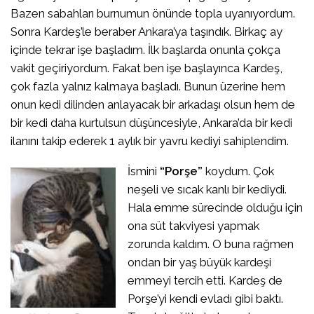
Bazen sabahları burnumun önünde topla uyanıyordum.
Sonra Kardeş’le beraber Ankara’ya taşındık. Birkaç ay
içinde tekrar işe başladım. İlk başlarda onunla çokça
vakit geçiriyordum. Fakat ben işe başlayınca Kardeş,
çok fazla yalnız kalmaya başladı. Bunun üzerine hem
onun kedi dilinden anlayacak bir arkadaşı olsun hem de
bir kedi daha kurtulsun düşüncesiyle, Ankara’da bir kedi
ilanını takip ederek 1 aylık bir yavru kediyi sahiplendim.
İsmini
“Porşe”
koydum. Çok
neşeli ve sıcak kanlı bir kediydi.
Hala emme sürecinde olduğu için
ona süt takviyesi yapmak
zorunda kaldım. O buna rağmen
ondan bir yaş büyük kardeşi
emmeyi tercih etti. Kardeş de
Porşe’yi kendi evladı gibi baktı.