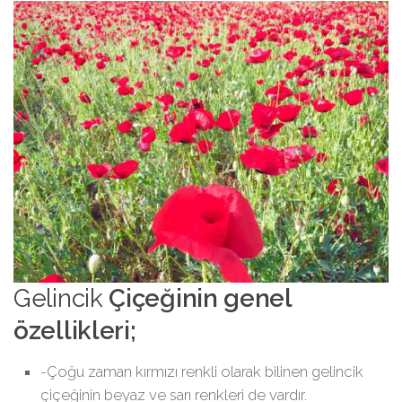
Gelincik
Çiçeğinin genel
özellikleri;
-Çoğu zaman kırmızı renkli olarak bilinen gelincik
çiçeğinin beyaz ve sarı renkleri de vardır.