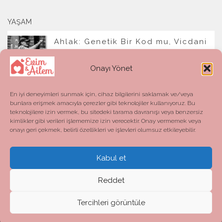
YAŞAM
Ahlak: Genetik Bir Kod mu, Vicdani
Bir Refleks mi?
Onayı Yönet
En iyi deneyimleri sunmak için, cihaz bilgilerini saklamak ve/veya
bunlara erişmek amacıyla çerezler gibi teknolojiler kullanıyoruz. Bu
teknolojilere izin vermek, bu sitedeki tarama davranışı veya benzersiz
kimlikler gibi verileri işlememize izin verecektir. Onay vermemek veya
onayı geri çekmek, belirli özellikleri ve işlevleri olumsuz etkileyebilir.
Kabul et
Evim ve Ailem © 2026. All Rights Reserved.
Powered by
- Designed with the
Hueman theme
Reddet
Tercihleri görüntüle