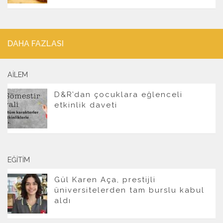
DAHA FAZLASI
AILEM
D&R’dan çocuklara eğlenceli
etkinlik daveti
EĞITIM
Gül Karen Aça, prestijli
üniversitelerden tam burslu kabul
aldı