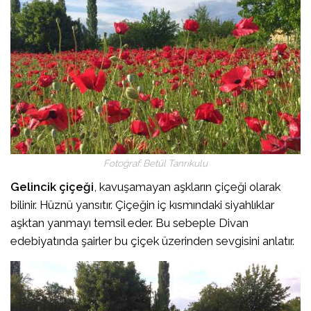
Fotoğraf: Betül Tanrıkulu
Gelincik çiçeği
, kavuşamayan aşkların çiçeği olarak
bilinir. Hüznü yansıtır. Çiçeğin iç kısmındaki siyahlıklar
aşktan yanmayı temsil eder. Bu sebeple Divan
edebiyatında şairler bu çiçek üzerinden sevgisini anlatır.