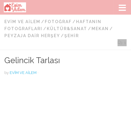
Skip to content
EVIM VE AILEM
/
FOTOĞRAF
/
HAFTANIN
FOTOĞRAFLARI
/
KÜLTÜR&SANAT
/
MEKAN
/
PEYZAJA DAIR HERŞEY
/
ŞEHIR
1
Gelincik Tarlası
by
EVIM VE AILEM
·