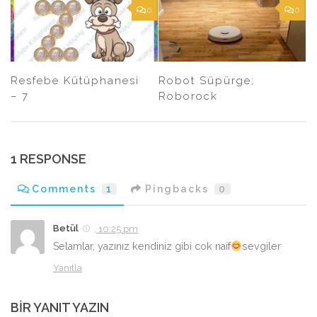
0
0
Resfebe Kütüphanesi
Robot Süpürge;
– 7
Roborock
1 RESPONSE
Comments
1
Pingbacks
0
Betül
, 10:25 pm
Selamlar, yazınız kendiniz gibi cok naif
sevgiler
Yanıtla
BIR YANIT YAZIN