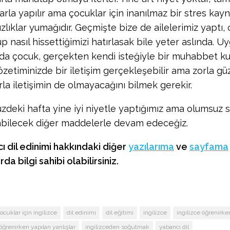
arla yapılır ama çocuklar için inanılmaz bir stres kay
lıklar yumağıdır. Geçmişte bize de ailelerimiz yaptı, 
 nasıl hissettiğimizi hatırlasak bile yeter aslında. U
a çocuk, gerçekten kendi isteğiyle bir muhabbet ku
özetiminizde bir iletişim gerçekleşebilir ama zorla gü
rla iletişimin de olmayacağını bilmek gerekir.
deki hafta yine iyi niyetle yaptığımız ama olumsuz 
bilecek diğer maddelerle devam edeceğiz.
ı dil edinimi hakkındaki diğer
yazılarıma
ve
sayfama
da bilgi sahibi olabilirsiniz.
ocuklar için ingilizce
dil edinimi
dil eğitimi
ingilizce
ingilizce öğrenirke
 öğrenirken yapılan yanlışlar
ingilizceden soğutmak
yabancı dil