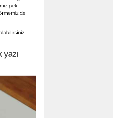
amız pek
 görmemiz de
labilirsiniz.
 yazı