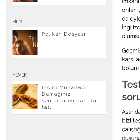
imkanl
onlar i
da eyl
FILM
İngili
Pelikan Dosyası
olumsuz
Geçmiş
karşıla
bölüm 
YEMEK
Tes
İncirli Muhallebi:
sor
Damağınızı
şenlendiren hafif bir
tatlı
Aslınd
bizi t
çalıştı
düşünü