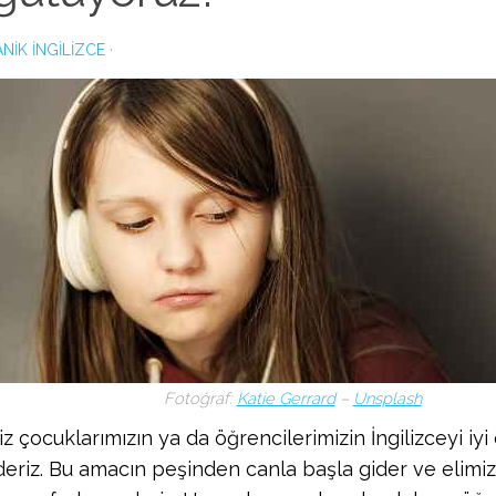
NIK İNGILIZCE
·
Fotoğraf:
Katie Gerrard
–
Unsplash
z çocuklarımızın ya da öğrencilerimizin İngilizceyi iy
deriz. Bu amacın peşinden canla başla gider ve elim