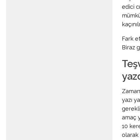
edici 
mümkün
kaçınıl
Fark et
Biraz 
Teşv
yaz
Zamanı
yazı y
gerekli
amaç y
10 ker
olarak