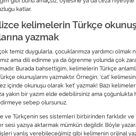
tiğim gibi bunu amaçsız, öylesine ya da ceza niyetiyl
zluğu katlar.
lizce kelimelerin Türkçe okunuş
larına yazmak
çok temiz duygularla, çocuklarımıza yardımcı olmak n
ımız ama dili edinme ya da öğrenme yolunda çok zarar
madır. Burada bahsettiğim, kelimelerin Türkçe anlam
Türkçe okunuşlarını yazmaktır. Örneğin, ‘cat’ kelimesi
ez içinde okunuşu olarak ‘ket’ yazmak! Bazı kelimele
za yakın bir yazım elde edebilirsiniz ama çoğunlukta h
dirmeye sebep olursunuz.
ce ve Türkçenin ses sistemleri birbirinden farklıdır ve b
r sesi yazıya aktarmak mümkün değildir. Böyle yaza
şleri yanlış verebileceğimiz gibi kelimenin orijinal yaz