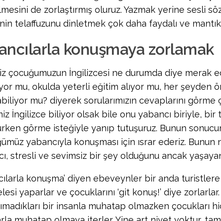
lmesini de zorlaştırmış oluruz. Yazmak yerine sesli sö
nin telaffuzunu dinletmek çok daha faydalı ve mantıklı
ancılarla konuşmaya zorlamak
z çocuğumuzun İngilizcesi ne durumda diye merak e
yor mu, okulda yeterli eğitim alıyor mu, her şeyden ö
biliyor mu? diyerek sorularımızın cevaplarını görme ç
z İngilizce biliyor olsak bile onu yabancı biriyle, bir t
rken görme isteğiyle yanıp tutuşuruz. Bunun sonucun
ümüz yabancıyla konuşması için ısrar ederiz. Bunun 
cı, stresli ve sevimsiz bir şey olduğunu ancak yaşayan 
cılarla konuşma’ diyen ebeveynler bir anda turistler
si yaparlar ve çocuklarını ‘git konuş!’ diye zorlarlar.
nımadıkları bir insanla muhatap olmazken çocukları hi
arla muhatap olmaya iterler. Yine art niyet yoktur, ta