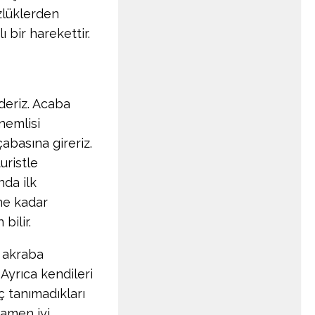
zlüklerden
 bir harekettir.
deriz. Acaba
nemlisi
abasına gireriz.
uristle
da ilk
ne kadar
bilir.
e akraba
 Ayrıca kendileri
ç tanımadıkları
mamen iyi