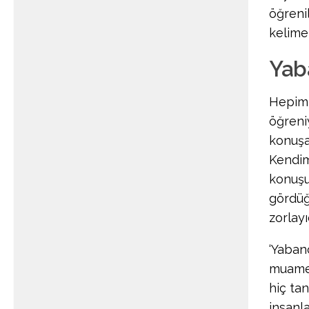
öğreni
kelime
Yab
Hepimi
öğreni
konuşa
Kendimi
konuşu
gördüğ
zorlayı
‘Yaban
muamele
hiç ta
insanl