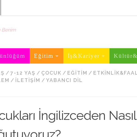
m Benim
ünlüğüm
Eğitim
İş&Kariyer
Kültür
AŞ
/
7-12 YAŞ
/
ÇOCUK
/
EĞITIM
/
ETKINLIK&FAA
LEM
/
İLETIŞIM
/
YABANCI DIL
ukları İngilizceden Nasıl
ğutuyoruz?