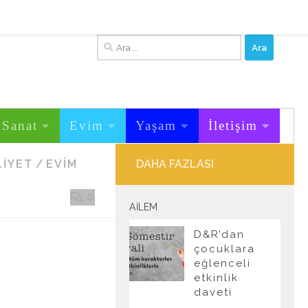
Arama:
&Sanat
Evim
Yaşam
İletişim
LIYET
/
EVIM
DAHA FAZLASI
0
AILEM
D&R’dan
çocuklara
eğlenceli
etkinlik
daveti