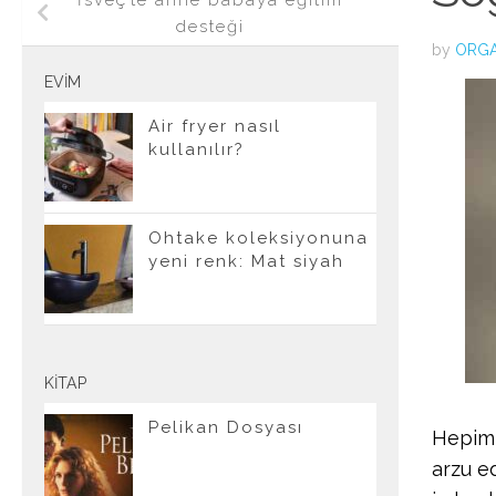
İsveç’te anne babaya eğitim
desteği
by
ORGA
EVIM
Air fryer nasıl
kullanılır?
Ohtake koleksiyonuna
yeni renk: Mat siyah
KITAP
Pelikan Dosyası
Hepimi
arzu e