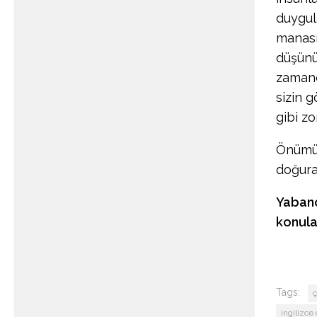
duygul
manasız
düşünüp
zamand
sizin g
gibi zo
Önümüz
doğura
Yabanc
konular
Tags:
ç
ingilizce