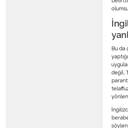
belirt
olumsu
İngi
yan
Bu da 
yaptığ
uygula
değil, 
parant
telaffu
yönlen
İngiliz
berabe
söyleni