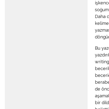
işkenc
soğumal
Daha d
kelimel
yazmas
döngüd
Bu yaz
yazdır
writing
beceri
beceri
berabe
de önc
aşamal
bir di