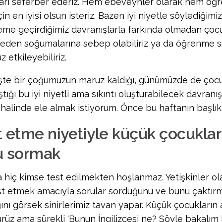
arı seferber ederiz. Hem ebeveynler olarak hem öğr
çin en iyisi olsun isteriz. Bazen iyi niyetle söylediğimi
eme geçirdiğimiz davranışlarla farkında olmadan çocu
zceden soğumalarına sebep olabiliriz ya da öğrenme s
 etkileyebiliriz.
te bir çoğumuzun maruz kaldığı, günümüzde de çocu
ştığı bu iyi niyetli ama sıkıntı oluşturabilecek davranış
halinde ele almak istiyorum. Önce bu haftanın başlık
t etme niyetiyle küçük çocuklar
u sormak
a hiç kimse test edilmekten hoşlanmaz. Yetişkinler ola
est etmek amacıyla sorular sorduğunu ve bunu çakt
ğını görsek sinirlerimiz tavan yapar. Küçük çocukların
rüz ama sürekli ‘Bunun İngilizcesi ne? Söyle bakalım b