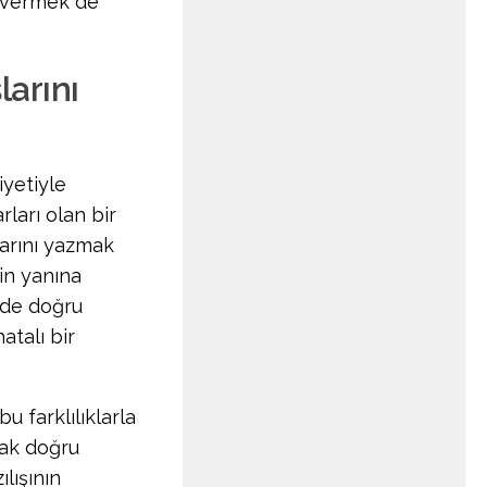
e vermek de
larını
iyetiyle
ları olan bir
larını yazmak
nin yanına
rde doğru
atalı bir
u farklılıklarla
rak doğru
ılışının