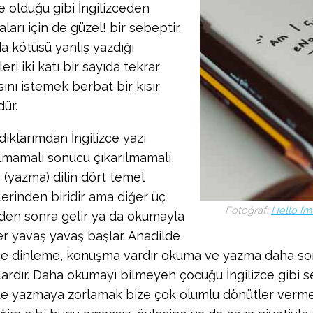
e olduğu gibi İngilizceden
arı için de güzel! bir sebeptir.
a kötüsü yanlış yazdığı
eri iki katı bir sayıda tekrar
ını istemek berbat bir kısır
ür.
dıklarımdan İngilizce yazı
ılmamalı sonucu çıkarılmamalı,
 (yazma) dilin dört temel
lerinden biridir ama diğer üç
Fotoğraf:
Hello I’m
den sonra gelir ya da okumayla
r yavaş yavaş başlar. Anadilde
e dinleme, konuşma vardır okuma ve yazma daha so
ardır. Daha okumayı bilmeyen çocuğu İngilizce gibi se
lde yazmaya zorlamak bize çok olumlu dönütler verme