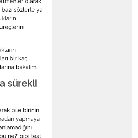
etmenler olarak
z bazı sözlerle ya
kların
üreçlerini
kların
ları bir kaç
larına bakalım.
a sürekli
rak bile birinin
ırmadan yapmaya
 anlamadığını
u ne?’ gibi test