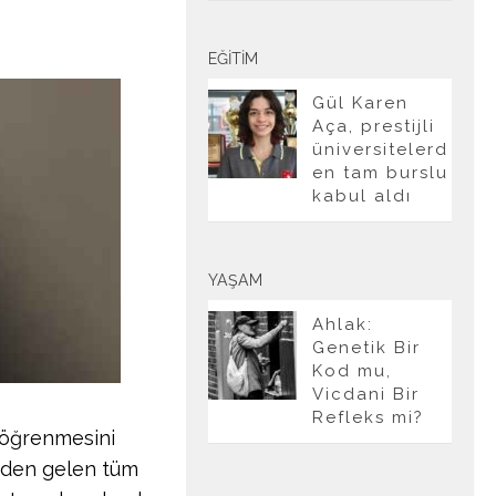
EĞITIM
Gül Karen
Aça, prestijli
üniversitelerd
en tam burslu
kabul aldı
YAŞAM
Ahlak:
Genetik Bir
Kod mu,
Vicdani Bir
Refleks mi?
i öğrenmesini
izden gelen tüm