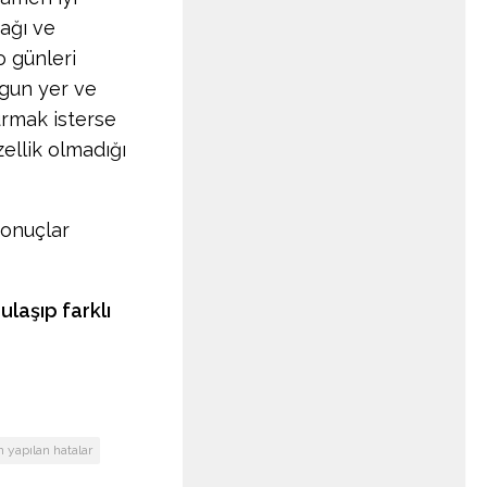
nağı ve
o günleri
ygun yer ve
rmak isterse
zellik olmadığı
sonuçlar
ulaşıp farklı
n yapılan hatalar