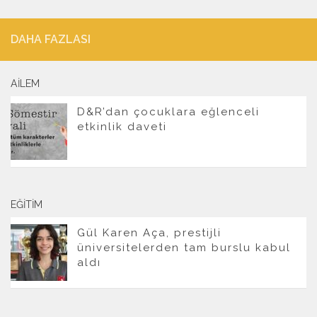
DAHA FAZLASI
AILEM
D&R’dan çocuklara eğlenceli
etkinlik daveti
EĞITIM
Gül Karen Aça, prestijli
üniversitelerden tam burslu kabul
aldı