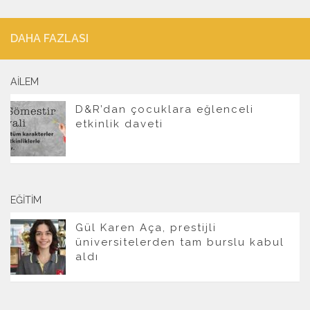
DAHA FAZLASI
AILEM
D&R’dan çocuklara eğlenceli
etkinlik daveti
EĞITIM
Gül Karen Aça, prestijli
üniversitelerden tam burslu kabul
aldı