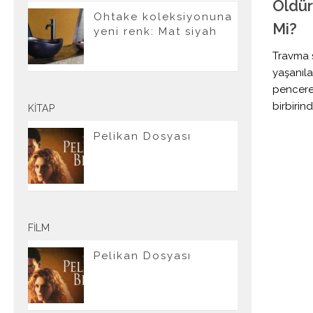
Öldür
Ohtake koleksiyonuna
Mi?
yeni renk: Mat siyah
Travma 
yaşanıla
pencere
birbirind
KITAP
Pelikan Dosyası
FILM
Pelikan Dosyası