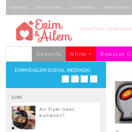
Hakkımızda
Şartlar ve Koşullar
Çerez Politikamız
Gizlilik Politikamız
Skip to content
Güzel Evim Canım Aile
Anasayfa
Ailem
Ramazan G
EVIMVEAILEM SOSYAL MEDYADA!
EVIM
Air fryer nasıl
kullanılır?