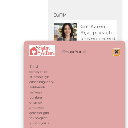
EĞITIM
Gül Karen
Aça, prestijli
üniversitelerd
en tam burslu
kabul aldı
Onayı Yönet
En iyi
deneyimleri
YAŞAM
sunmak için,
cihaz bilgilerini
Ahlak:
saklamak
Genetik Bir
ve/veya
Kod mu,
bunlara
Vicdani Bir
erişmek
Refleks mi?
amacıyla
çerezler gibi
teknolojiler
kullanıyoruz.