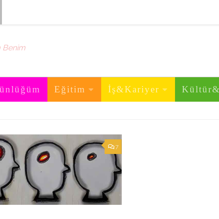
m Benim
ünlüğüm
Eğitim
İş&Kariyer
Kültür
7