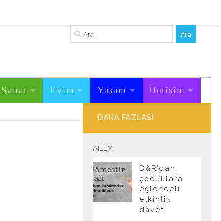
Arama:
&Sanat
Evim
Yaşam
İletişim
DAHA FAZLASI
AILEM
D&R’dan
çocuklara
eğlenceli
etkinlik
daveti