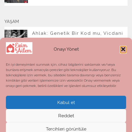
YAŞAM
Ahlak: Genetik Bir Kod mu, Vicdani
Bir Refleks mi?
Onayı Yönet
En iyi deneyimleri sunmak için, cihaz bilgilerini saklamak ve/veya
bunlara erişmek amacıyla çerezler gibi teknolojiler kullanıyoruz. Bu
teknolojilere izin vermek, bu sitedeki tarama davranışı veya benzersiz
kimlikler gibi verileri işlememize izin verecektir. Onay vermemek veya
onayı geri çekmek, belirli özellikleri ve işlevleri olumsuz etkileyebilir.
Kabul et
Evim ve Ailem © 2026. All Rights Reserved.
Powered by
- Designed with the
Hueman theme
Reddet
Tercihleri görüntüle