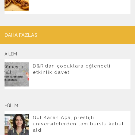
DAHA FAZLASI
AILEM
D&R’dan çocuklara eğlenceli
etkinlik daveti
EĞITIM
Gül Karen Aça, prestijli
üniversitelerden tam burslu kabul
aldı