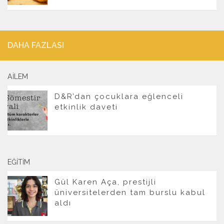
DAHA FAZLASI
AILEM
D&R’dan çocuklara eğlenceli
etkinlik daveti
EĞITIM
Gül Karen Aça, prestijli
üniversitelerden tam burslu kabul
aldı