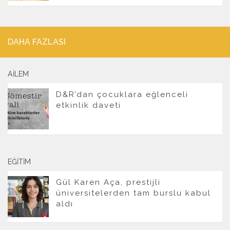
DAHA FAZLASI
AILEM
D&R’dan çocuklara eğlenceli
etkinlik daveti
EĞITIM
Gül Karen Aça, prestijli
üniversitelerden tam burslu kabul
aldı