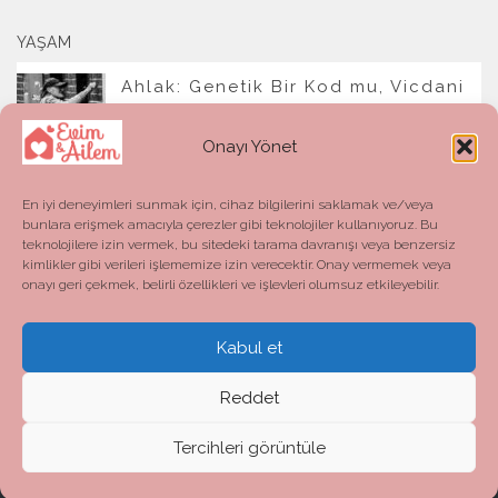
YAŞAM
Ahlak: Genetik Bir Kod mu, Vicdani
Bir Refleks mi?
Onayı Yönet
En iyi deneyimleri sunmak için, cihaz bilgilerini saklamak ve/veya
bunlara erişmek amacıyla çerezler gibi teknolojiler kullanıyoruz. Bu
teknolojilere izin vermek, bu sitedeki tarama davranışı veya benzersiz
kimlikler gibi verileri işlememize izin verecektir. Onay vermemek veya
onayı geri çekmek, belirli özellikleri ve işlevleri olumsuz etkileyebilir.
Kabul et
Evim ve Ailem © 2026. All Rights Reserved.
Powered by
- Designed with the
Hueman theme
Reddet
Tercihleri görüntüle