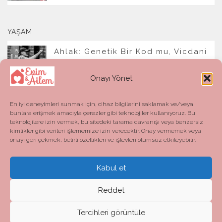
YAŞAM
Ahlak: Genetik Bir Kod mu, Vicdani
Bir Refleks mi?
Onayı Yönet
En iyi deneyimleri sunmak için, cihaz bilgilerini saklamak ve/veya
bunlara erişmek amacıyla çerezler gibi teknolojiler kullanıyoruz. Bu
teknolojilere izin vermek, bu sitedeki tarama davranışı veya benzersiz
kimlikler gibi verileri işlememize izin verecektir. Onay vermemek veya
onayı geri çekmek, belirli özellikleri ve işlevleri olumsuz etkileyebilir.
Kabul et
Evim ve Ailem © 2026. All Rights Reserved.
Powered by
- Designed with the
Hueman theme
Reddet
Tercihleri görüntüle