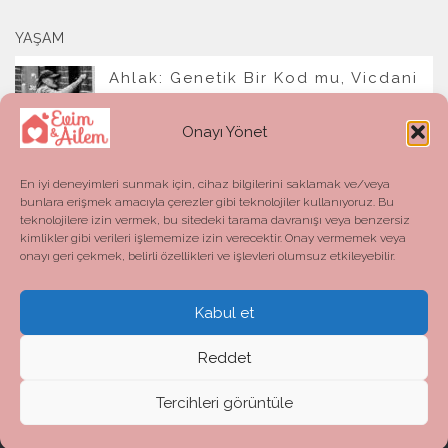
YAŞAM
Ahlak: Genetik Bir Kod mu, Vicdani
Bir Refleks mi?
Onayı Yönet
En iyi deneyimleri sunmak için, cihaz bilgilerini saklamak ve/veya
bunlara erişmek amacıyla çerezler gibi teknolojiler kullanıyoruz. Bu
teknolojilere izin vermek, bu sitedeki tarama davranışı veya benzersiz
kimlikler gibi verileri işlememize izin verecektir. Onay vermemek veya
onayı geri çekmek, belirli özellikleri ve işlevleri olumsuz etkileyebilir.
Kabul et
Evim ve Ailem © 2026. All Rights Reserved.
Powered by
- Designed with the
Hueman theme
Reddet
Tercihleri görüntüle