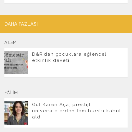
DAHA FAZLASI
AILEM
D&R’dan çocuklara eğlenceli
etkinlik daveti
EĞITIM
Gül Karen Aça, prestijli
üniversitelerden tam burslu kabul
aldı