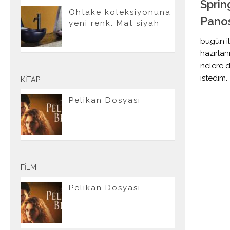
Sprin
Ohtake koleksiyonuna
Pano
yeni renk: Mat siyah
bugün i
hazırlan
nelere d
istedim.
KITAP
Pelikan Dosyası
FILM
Pelikan Dosyası