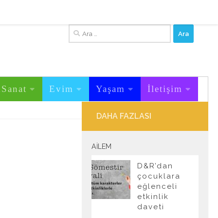
Arama:
&Sanat
Evim
Yaşam
İletişim
DAHA FAZLASI
AILEM
D&R’dan
çocuklara
eğlenceli
etkinlik
daveti