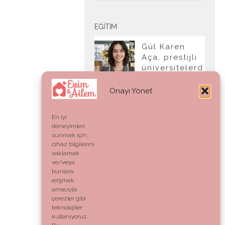
EĞITIM
Gül Karen
Aça, prestijli
üniversitelerd
en tam burslu
kabul aldı
Onayı Yönet
En iyi
deneyimleri
YAŞAM
sunmak için,
cihaz bilgilerini
Ahlak:
saklamak
Genetik Bir
ve/veya
Kod mu,
bunlara
Vicdani Bir
erişmek
Refleks mi?
amacıyla
çerezler gibi
teknolojiler
kullanıyoruz.