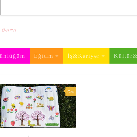
m Benim
ünlüğüm
Eğitim
İş&Kariyer
Kültür
0