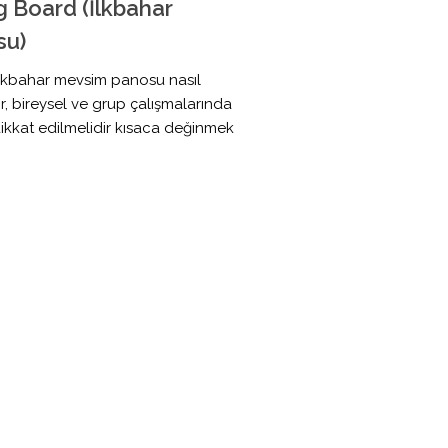
g Board (İlkbahar
su)
lkbahar mevsim panosu nasıl
ır, bireysel ve grup çalışmalarında
ikkat edilmelidir kısaca değinmek