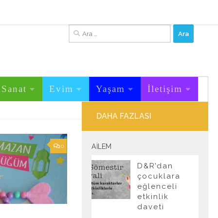
Arama:
&Sanat
Evim
Yaşam
İletişim
DAHA FAZLASI
0
AILEM
D&R’dan
çocuklara
eğlenceli
etkinlik
daveti