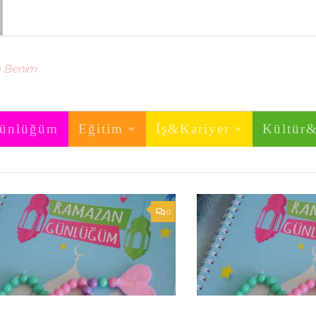
m Benim
ünlüğüm
Eğitim
İş&Kariyer
Kültür
0