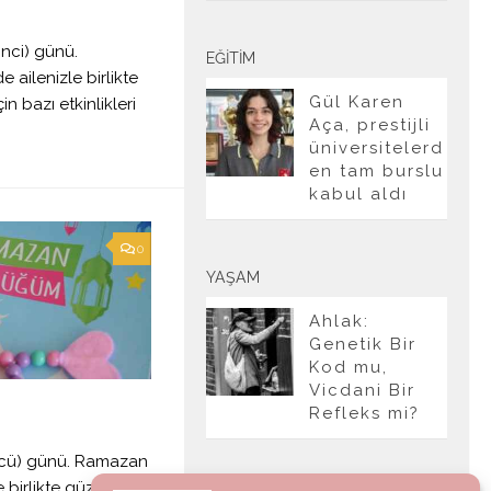
inci) günü.
EĞITIM
ailenizle birlikte
Gül Karen
in bazı etkinlikleri
Aça, prestijli
üniversitelerd
en tam burslu
kabul aldı
0
YAŞAM
Ahlak:
Genetik Bir
Kod mu,
Vicdani Bir
Refleks mi?
ncü) günü. Ramazan
 birlikte güzel vakit