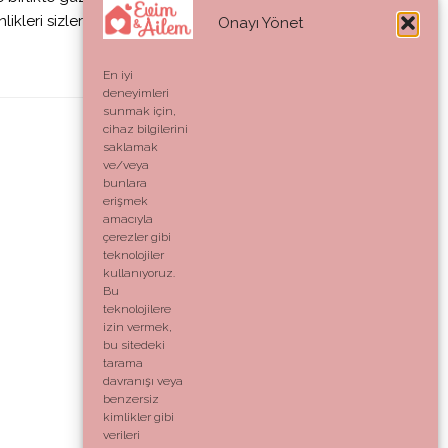
ikleri sizler için
Onayı Yönet
En iyi
deneyimleri
sunmak için,
cihaz bilgilerini
saklamak
ve/veya
bunlara
erişmek
amacıyla
çerezler gibi
teknolojiler
kullanıyoruz.
Bu
teknolojilere
izin vermek,
bu sitedeki
tarama
davranışı veya
benzersiz
kimlikler gibi
verileri