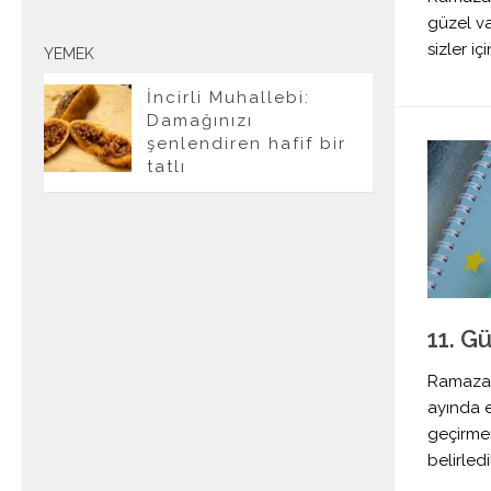
güzel va
sizler iç
YEMEK
İncirli Muhallebi:
Damağınızı
şenlendiren hafif bir
tatlı
11. G
Ramazan
ayında e
geçirmeni
belirledi