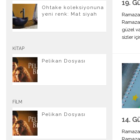
19. G
Ohtake koleksiyonuna
yeni renk: Mat siyah
Ramazan
Ramazan 
güzel va
sizler iç
KITAP
Pelikan Dosyası
FILM
Pelikan Dosyası
14. G
Ramazan
Ramazan 