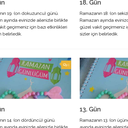
ün
18. Gün
ın 19. (on dokuzuncu) günü.
Ramazanın 18. (on sekiz
ayında evinizde ailenizle birlikte
Ramazan ayında evinizde 
kit geçirmeniz için bazı etkinlikleri
güzel vakit geçirmeniz iç
in belirledik.
sizler için belirledik.
0
ün
13. Gün
ın 14. (on dördüncü) günü.
Ramazanın 13. (on üçü
ayında evinizde ailenizle birlikte
ayında evinizde ailenizle