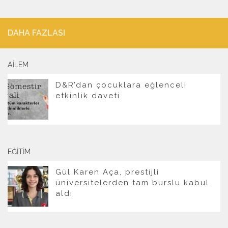
DAHA FAZLASI
AILEM
D&R’dan çocuklara eğlenceli
etkinlik daveti
EĞITIM
Gül Karen Aça, prestijli
üniversitelerden tam burslu kabul
aldı