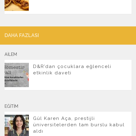
DAHA FAZLASI
AILEM
D&R’dan çocuklara eğlenceli
etkinlik daveti
EĞITIM
Gül Karen Aça, prestijli
üniversitelerden tam burslu kabul
aldı