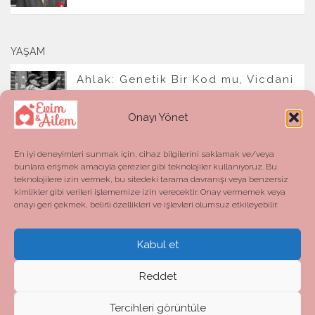
YAŞAM
Ahlak: Genetik Bir Kod mu, Vicdani
Bir Refleks mi?
Onayı Yönet
En iyi deneyimleri sunmak için, cihaz bilgilerini saklamak ve/veya
bunlara erişmek amacıyla çerezler gibi teknolojiler kullanıyoruz. Bu
teknolojilere izin vermek, bu sitedeki tarama davranışı veya benzersiz
kimlikler gibi verileri işlememize izin verecektir. Onay vermemek veya
onayı geri çekmek, belirli özellikleri ve işlevleri olumsuz etkileyebilir.
Kabul et
Evim ve Ailem © 2026. All Rights Reserved.
Powered by
- Designed with the
Hueman theme
Reddet
Tercihleri görüntüle