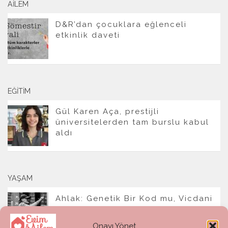
AILEM
D&R’dan çocuklara eğlenceli
etkinlik daveti
EĞITIM
Gül Karen Aça, prestijli
üniversitelerden tam burslu kabul
aldı
YAŞAM
Ahlak: Genetik Bir Kod mu, Vicdani
Bir Refleks mi?
Onayı Yönet